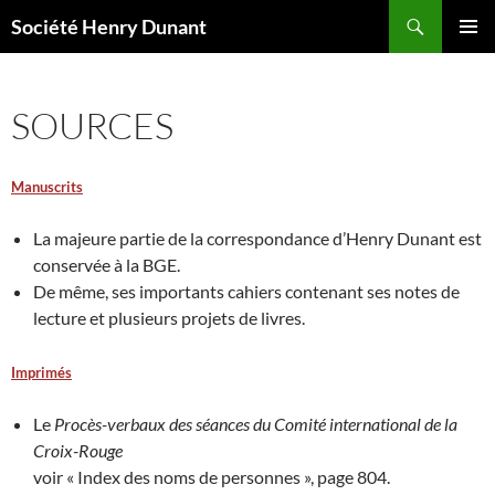
Aller
Recherche
Société Henry Dunant
au
MENU
contenu
PRINCI
SOURCES
Manuscrits
La majeure partie de la correspondance d’Henry Dunant est
conservée à la BGE.
De même, ses importants cahiers contenant ses notes de
lecture et plusieurs projets de livres.
Imprimés
Le
Procès-verbaux des séances du Comité international de la
Croix-Rouge
voir « Index des noms de personnes », page 804.