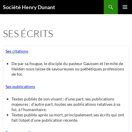
Aller
Recherche
Société Henry Dunant
au
MENU
contenu
PRINCI
SES ÉCRITS
Ses citations
De par sa fougue, le disciple du pasteur Gaussen et l’ermite de
Heiden nous laisse de savoureuses ou pathétiques professions
de foi.
Ses publications
Textes publiés de son vivant : d’une part, ses publications
majeures ; d’autre part, toutes ses publications relatives à sa
foi, à l’humanitaire.
Textes publiés après sa mort, principalement ses écrits qui ont
fait l’objet d’une publication récente.