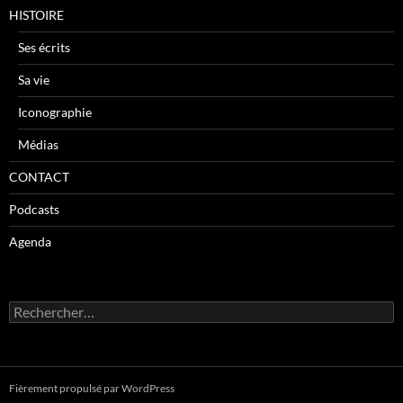
HISTOIRE
Ses écrits
Sa vie
Iconographie
Médias
CONTACT
Podcasts
Agenda
R
e
c
h
e
Fièrement propulsé par WordPress
r