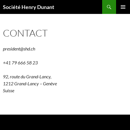
Aller
Recherche
Société Henry Dunant
au
MENU
contenu
PRINCI
CONTACT
president@shd.ch
+41 79 666 58 23
92, route du Grand-Lancy,
1212 Grand-Lancy – Genève
Suisse