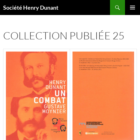
Aller
Recherche
Société Henry Dunant
au
MENU
contenu
PRINCI
COLLECTION PUBLIÉE 25