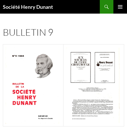
Aller
Recherche
Société Henry Dunant
au
MENU
contenu
PRINCI
BULLETIN 9