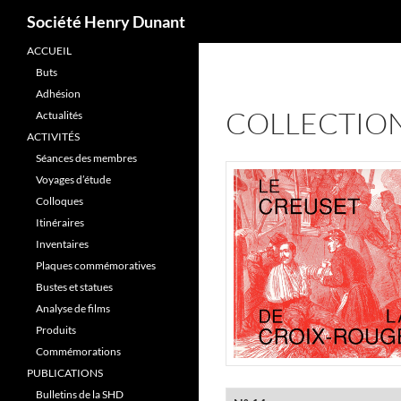
Recherche
Société Henry Dunant
ACCUEIL
Aller
Buts
au
Adhésion
contenu
COLLECTION
Actualités
ACTIVITÉS
Séances des membres
Voyages d’étude
Colloques
Itinéraires
Inventaires
Plaques commémoratives
Bustes et statues
Analyse de films
Produits
Commémorations
PUBLICATIONS
Bulletins de la SHD