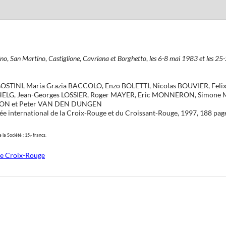
ino
,
San Martino
,
Castiglione
,
Cavriana et Borghetto
,
les 6-8 mai 1983 et les 25
OSTINI, Maria Grazia BACCOLO, Enzo BOLETTI, Nicolas BOUVIER, Fel
HELG, Jean-Georges LOSSIER, Roger MAYER, Eric MONNERON, Simon
ON et Peter VAN DEN DUNGEN
ée international de la Croix-Rouge et du Croissant-Rouge, 1997, 188 pag
la Société : 15.- francs.
ée Croix-Rouge