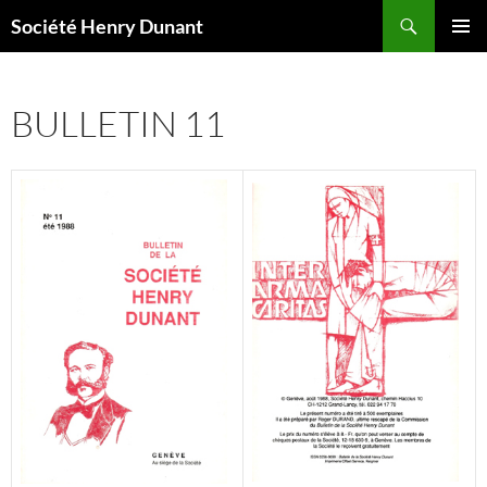
Aller
Recherche
Société Henry Dunant
au
MENU
contenu
PRINCI
BULLETIN 11