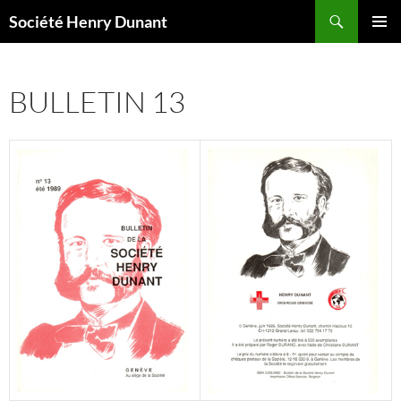
Aller
Recherche
Société Henry Dunant
au
MENU
contenu
PRINCI
BULLETIN 13