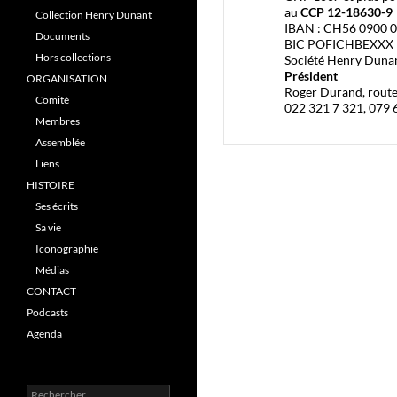
au
CCP 12-18630-9
Collection Henry Dunant
IBAN : CH56 0900 0
Documents
BIC POFICHBEXXX
Hors collections
Société Henry Duna
Président
ORGANISATION
Roger Durand, rout
Comité
022 321 7 321, 079 
Membres
Assemblée
Liens
HISTOIRE
Ses écrits
Sa vie
Iconographie
Médias
CONTACT
Podcasts
Agenda
R