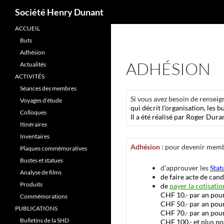
Recherche
Société Henry Dunant
ACCUEIL
Aller
Buts
au
Adhésion
contenu
ADHÉSION
Actualités
ACTIVITÉS
Séances des membres
Si vous avez besoin de rensei
Voyages d’étude
qui décrit l’organisation, les b
Colloques
Il a été réalisé par Roger Dur
Itinéraires
Inventaires
Adhésion :
pour devenir membr
Plaques commémoratives
Bustes et statues
d’approuver les
Stat
Analyse de films
de faire acte de ca
Produits
de
payer la cotisatio
CHF 10.- par an pour
Commémorations
CHF 50.- par an pou
PUBLICATIONS
CHF 70.- par an pour
Bulletins de la SHD
CHF 100.- et plus po