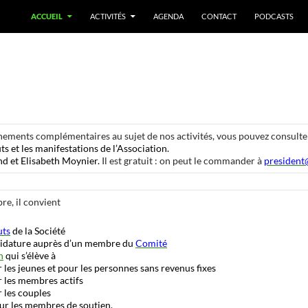
ACCUEIL
ACTIVITÉS
AGENDA
CONTACT
PODCASTS
gnements complémentaires au sujet de nos activités, vous pouvez consulte
uts et les manifestations de l’Association.
and et Elisabeth Moynier.
Il est gratuit : on peut le commander à
president
e, il convient
uts
de la Société
ndidature auprès d’un membre du
Comité
n
qui s’élève à
 les jeunes et pour les personnes sans revenus fixes
r les membres actifs
 les couples
ur les membres de soutien.