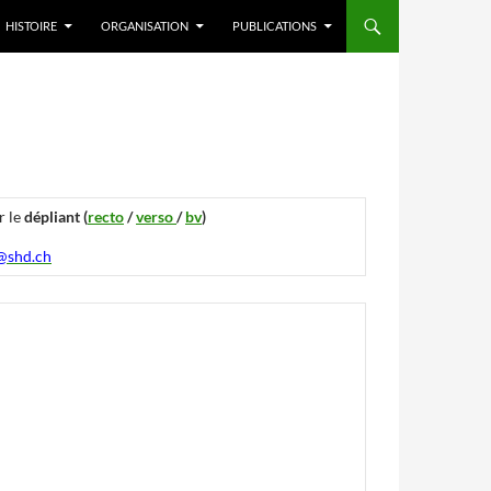
HISTOIRE
ORGANISATION
PUBLICATIONS
r le
dépliant (
recto
/
verso
/
bv
)
@shd.ch