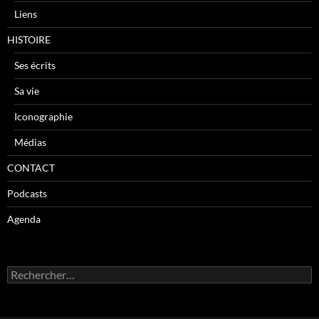
Liens
HISTOIRE
Ses écrits
Sa vie
Iconographie
Médias
CONTACT
Podcasts
Agenda
R
e
c
h