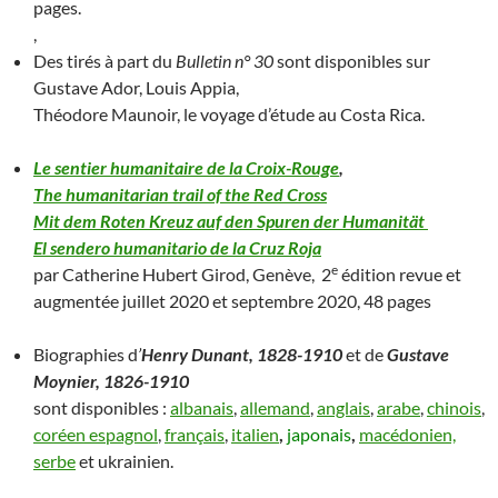
pages.
,
Des tirés à part du
Bulletin n° 30
sont disponibles sur
Gustave Ador, Louis Appia,
Théodore Maunoir, le voyage d’étude au Costa Rica.
Le sentier humanitaire de la Croix-Rouge
,
The humanitarian trail of the Red Cross
Mit dem Roten Kreuz auf den Spuren der Humanität
El sendero humanitario de la Cruz Roja
e
par Catherine Hubert Girod, Genève, 2
édition revue et
augmentée juillet 2020 et septembre 2020, 48 pages
Biographies d
’
Henry Dunant, 1828-1910
et de
Gustave
Moynier,
1826-1910
sont disponibles :
albanais
,
allemand
,
anglais
,
arabe
,
chinois
,
coréen
espagnol
,
français
,
italien
,
japonais
,
macédonien,
serbe
et ukrainien.