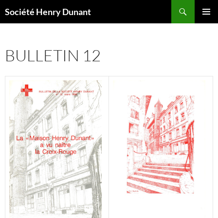
Aller
Recherche
Société Henry Dunant
au
MENU
contenu
PRINCI
BULLETIN 12