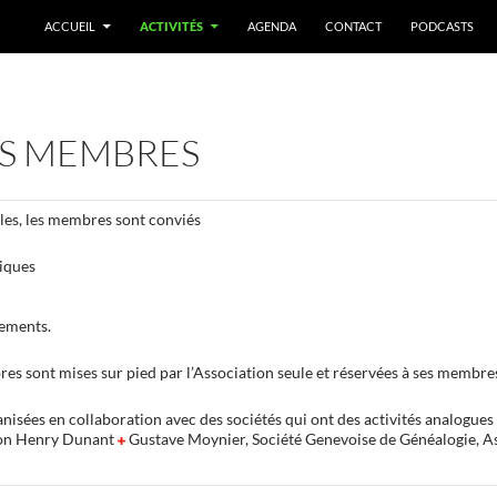
ACCUEIL
ACTIVITÉS
AGENDA
CONTACT
PODCASTS
ES MEMBRES
les, les membres sont conviés
riques
nements.
es sont mises sur pied par l’Association seule et réservées à ses membre
ganisées en collaboration avec des sociétés qui ont des activités analogue
ion Henry Dunant
Gustave Moynier, Société Genevoise de Généalogie, A