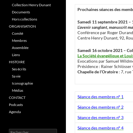
Collection Henry Dunant
Prochaines séances des memb
Documents
Hors collections
Samedi 11 septembre 2021 – 
ORGANISATION
L’avenir sanglant, manuscrit m
Conférence par Roger Duran
Comité
Centre Henry Dunant, 92, Ro
Membres
Assemblée
Samedi 16 octobre 2021 – Co
Liens
La Société évangélique et Loui
Evocations par Samuel Wildmer
HISTOIRE
Présidence : Rainer Schlösser 
Ses écrits
Chapelle de l’Oratoire
: 7, rue
Sa vie
Iconographie
Médias
Séance des membres n° 1
CONTACT
Podcasts
Séance des membres n° 2
Agenda
Séance des membres n° 3
Séance des membres n° 4
R