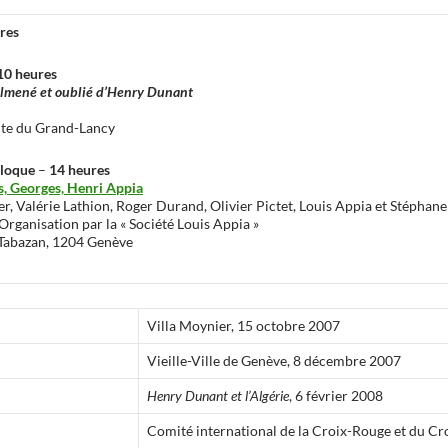
res
10 heures
almené et oublié d’Henry Dunant
d
ute du Grand-Lancy
lloque
–
14 heures
s, Georges, Henri Appia
, Valérie Lathion, Roger Durand, Olivier Pictet, Louis Appia et Stéphane
Organisation par la « Société Louis Appia »
 Tabazan, 1204 Genève
Villa Moynier, 15 octobre 2007
Vieille-Ville de Genève, 8 décembre 2007
Henry Dunant et l’Algérie
, 6 février 2008
Comité international de la Croix-Rouge et du C