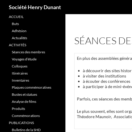
Recherche
Société Henry Dunant
ACCUEIL
Aller
Buts
au
Adhésion
contenu
SÉANCES D
Actualités
ACTIVITÉS
Séances des membres
En plus des assemblées généra
Voyages d’étude
Colloques
à découvrir des sites histo
Itinéraires
à visiter des institutions
Inventaires
à écouter des conférences
à participer à de mini-évé
Plaques commémoratives
Bustes et statues
Parfois, ces séances des membr
Analyse de films
Produits
Le plus souvent, elles sont or
Commémorations
Théodore Maunoir, Associat
PUBLICATIONS
Bulletins de la SHD