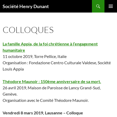
Aller
Recherche
Société Henry Dunant
au
MENU
contenu
PRINCI
COLLOQUES
La famille Appia, de la foi chrétienne à l’engagement
humanitaire
11 octobre 2019, Torre Pellice, Italie
Organisation : Fondazione Centro Culturale Valdese, Société
Louis Appia
Théodore Maunoir : 150ème anniversaire de sa mort.
26 avril 2019, Maison de Paroisse de Lancy Grand-Sud,
Genève.
Organisation avec le Comité Théodore Maunoir.
Vendredi 8 mars 2019, Lausanne – Colloque