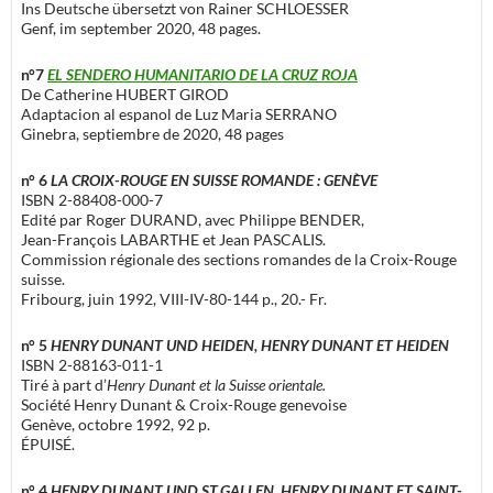
Ins Deutsche übersetzt von Rainer SCHLOESSER
Genf, im september 2020, 48 pages.
n°7
EL SENDERO HUMANITARIO DE LA CRUZ ROJA
De Catherine HUBERT GIROD
Adaptacion al espanol de Luz Maria SERRANO
Ginebra, septiembre de 2020, 48 pages
n° 6
LA CROIX-ROUGE EN SUISSE ROMANDE : GENÈVE
ISBN 2-88408-000-7
Edité par Roger DURAND, avec Philippe BENDER,
Jean-François LABARTHE et Jean PASCALIS.
Commission régionale des sections romandes de la Croix-Rouge
suisse.
Fribourg, juin 1992, VIII-IV-80-144 p., 20.- Fr.
n° 5
HENRY DUNANT UND HEIDEN, HENRY DUNANT ET HEIDEN
ISBN 2-88163-011-1
Tiré à part d’
Henry Dunant et la Suisse orientale.
Société Henry Dunant & Croix-Rouge genevoise
Genève, octobre 1992, 92 p.
ÉPUISÉ.
n° 4
HENRY DUNANT UND ST.GALLEN, HENRY DUNANT ET SAINT-