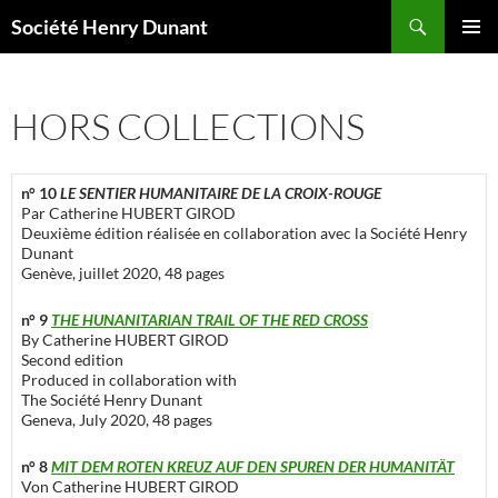
Aller
Recherche
Société Henry Dunant
au
MENU
contenu
PRINCI
HORS COLLECTIONS
n° 10
LE SENTIER HUMANITAIRE DE LA CROIX-ROUGE
Par Catherine HUBERT GIROD
Deuxième édition réalisée en collaboration avec la Société Henry
Dunant
Genève, juillet 2020, 48 pages
n° 9
THE HUNANITARIAN TRAIL OF THE RED CROSS
By Catherine HUBERT GIROD
Second edition
Produced in collaboration with
The Société Henry Dunant
Geneva, July 2020, 48 pages
n° 8
MIT DEM ROTEN KREUZ AUF DEN SPUREN DER HUMANITÄT
Von Catherine HUBERT GIROD