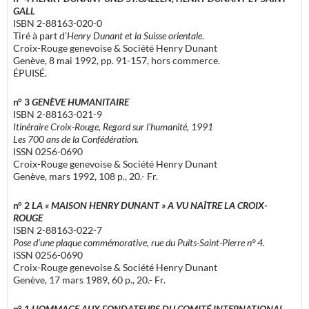
GALL
ISBN 2-88163-020-0
Tiré à part d’
Henry Dunant et la Suisse orientale
.
Croix-Rouge genevoise & Société Henry Dunant
Genève, 8 mai 1992, pp. 91-157, hors commerce.
ÉPUISÉ.
n° 3
GENÈVE HUMANITAIRE
ISBN 2-88163-021-9
Itinéraire Croix-Rouge, Regard sur l’humanité, 1991
Les 700 ans de la Confédération.
ISSN 0256-0690
Croix-Rouge genevoise & Société Henry Dunant
Genève, mars 1992, 108 p., 20.- Fr.
n° 2
LA « MAISON HENRY DUNANT » A VU NAÎTRE LA CROIX-
ROUGE
ISBN 2-88163-022-7
Pose d’une plaque commémorative, rue du Puits-Saint-Pierre n° 4.
ISSN 0256-0690
Croix-Rouge genevoise & Société Henry Dunant
Genève, 17 mars 1989, 60 p., 20.- Fr.
n° 1
HOMMAGE AUX FONDATEURS DU COMITÉ INTERNATIONAL