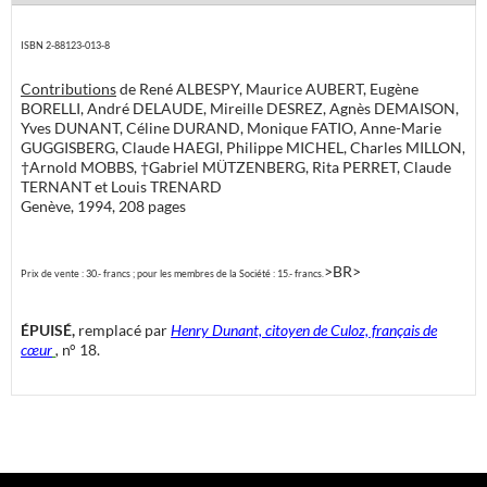
ISBN 2-88123-013-8
Contributions
de René ALBESPY, Maurice AUBERT, Eugène
BORELLI, André DELAUDE, Mireille DESREZ, Agnès DEMAISON,
Yves DUNANT, Céline DURAND, Monique FATIO, Anne-Marie
GUGGISBERG, Claude HAEGI, Philippe MICHEL, Charles MILLON,
†Arnold MOBBS, †Gabriel MÜTZENBERG, Rita PERRET, Claude
TERNANT et Louis TRENARD
Genève, 1994, 208 pages
>BR>
Prix de vente : 30.- francs ; pour les membres de la Société : 15.- francs.
ÉPUISÉ,
remplacé par
Henry Dunant, citoyen de Culoz, français de
cœur
,
n° 18.