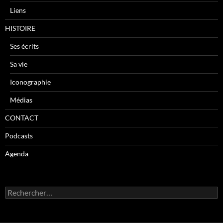
Liens
HISTOIRE
Ses écrits
Sa vie
Iconographie
Médias
CONTACT
Podcasts
Agenda
R
e
c
h