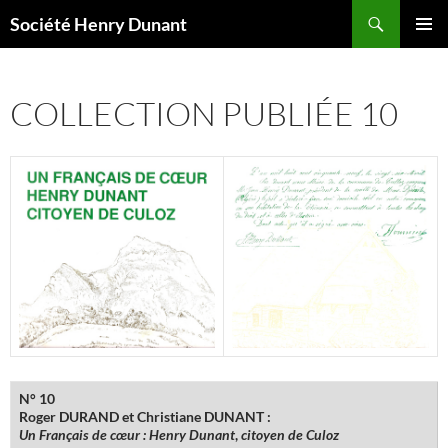
Aller
Recherche
Société Henry Dunant
au
MENU
contenu
PRINCI
COLLECTION PUBLIÉE 10
N° 10
Roger DURAND et Christiane DUNANT :
Un Français de cœur : Henry Dunant
,
citoyen de Culoz