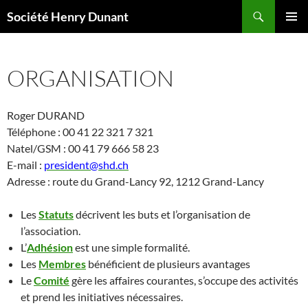
Aller
Recherche
Société Henry Dunant
au
MENU
contenu
PRINCI
ORGANISATION
Roger DURAND
Téléphone : 00 41 22 321 7 321
Natel/GSM : 00 41 79 666 58 23
E-mail :
president@shd.ch
Adresse : route du Grand-Lancy 92, 1212 Grand-Lancy
Les
Statuts
décrivent les buts et l’organisation de
l’association.
L’
Adhésion
est une simple formalité.
Les
Membres
bénéficient de plusieurs avantages
Le
Comité
gère les affaires courantes, s’occupe des activités
et prend les initiatives nécessaires.