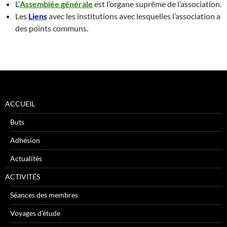
L’
Assemblée générale
est l’organe suprême de l’association.
Les
Liens
avec les institutions avec lesquelles l’association a
des points communs.
ACCUEIL
Buts
Adhésion
Actualités
ACTIVITÉS
Séances des membres
Voyages d’étude