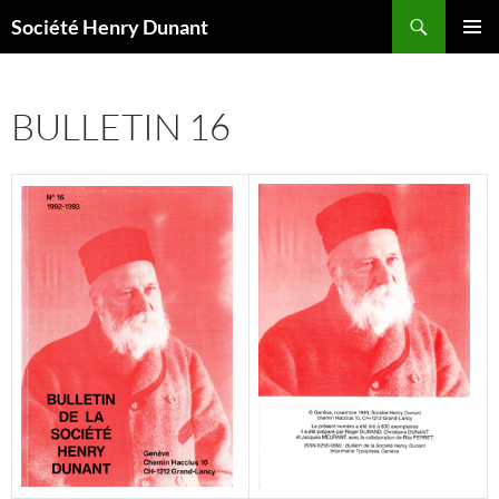
Aller
Recherche
Société Henry Dunant
au
MENU
contenu
PRINCI
BULLETIN 16