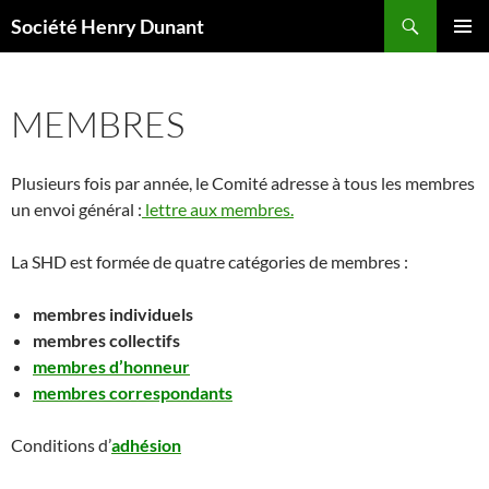
Aller
Recherche
Société Henry Dunant
au
MENU
contenu
PRINCI
MEMBRES
Plusieurs fois par année, le Comité adresse à tous les membres
un envoi général :
lettre aux membres.
La SHD est formée de quatre catégories de membres :
membres individuels
membres collectifs
membres d’honneur
membres correspondants
Conditions d’
adhésion