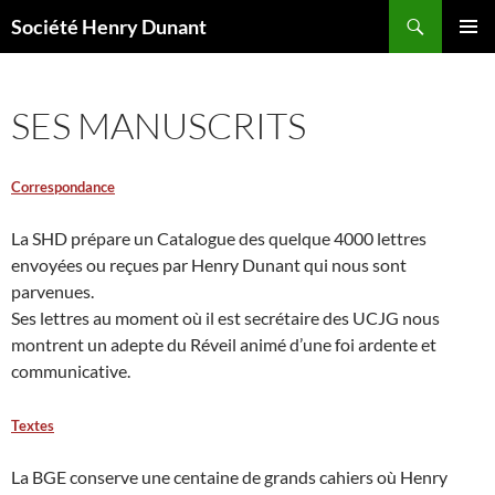
Aller
Recherche
Société Henry Dunant
au
MENU
contenu
PRINCI
SES MANUSCRITS
Correspondance
La SHD prépare un Catalogue des quelque 4000 lettres
envoyées ou reçues par Henry Dunant qui nous sont
parvenues.
Ses lettres au moment où il est secrétaire des UCJG nous
montrent un adepte du Réveil animé d’une foi ardente et
communicative.
Textes
La BGE conserve une centaine de grands cahiers où Henry