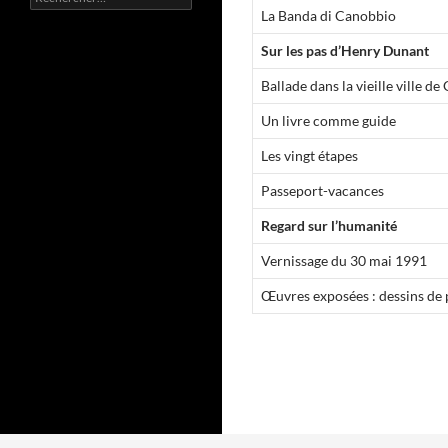
e
La Banda di Canobbio
c
h
Sur les pas d’Henry Dunant
e
r
Ballade dans la vieille ville d
c
Un livre comme guide
h
e
Les vingt étapes
r
Passeport-vacances
:
Regard sur l’humanité
Vernissage du 30 mai 1991
Œuvres exposées : dessins de 