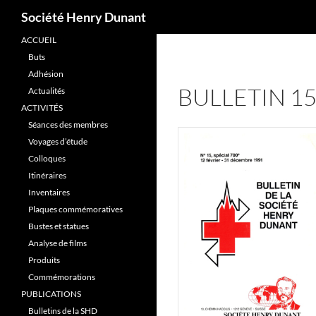
Recherche
Société Henry Dunant
ACCUEIL
Aller
Buts
au
Adhésion
contenu
BULLETIN 1
Actualités
ACTIVITÉS
Séances des membres
Voyages d’étude
Colloques
Itinéraires
Inventaires
Plaques commémoratives
Bustes et statues
Analyse de films
Produits
Commémorations
PUBLICATIONS
Bulletins de la SHD