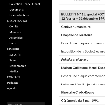
Collection Henry Dunant
Documents
e
BULLETIN N° 15, spécial 700
Hors collections
12 février – 31 décembre 199
ORGANISATION
Comité
Genève humanitaire
Membres
Chapelle de l’oratoire
Assemblée
Pose d’une plaque commémorat
Liens
HISTOIRE
Exposition de la Société évang
Ses écrits
Préludes et pionniers
Sa vie
Iconographie
Maison Guillaume-Henri Duf
Médias
Pose d’une plaque commémor
CONTACT
Podcasts
Guillaume-Henri Dufour dans so
Agenda
Itinéraire Croix-Rouge
Cérémonie du 8 mai 1991
R