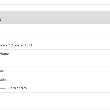
1
ive, 12 février 1991
élique
our
ative
n temps, 1787-1875