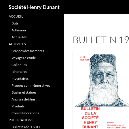
Recherche
Société Henry Dunant
ACCUEIL
Aller
Buts
au
Adhésion
contenu
BULLETIN 1
Actualités
ACTIVITÉS
Séances des membres
Voyages d’étude
Colloques
Itinéraires
Inventaires
Plaques commémoratives
Bustes et statues
Analyse de films
Produits
Commémorations
PUBLICATIONS
Bulletins de la SHD