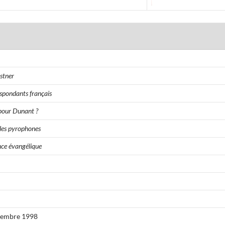
stner
spondants français
pour Dunant ?
 les pyrophones
ance évangélique
vembre 1998