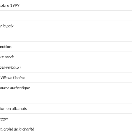
tobre 1999
r la paix
lection
r servir
ocès-verbaux»
 Ville de Genève
ource authentique
tion en albanais
egger
t
,
croisé de la charité