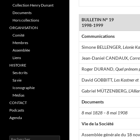
Collection Henry Dunant
Documents
BULLETIN N° 19
Hors collections
1998-1999
ORGANISATION
Comité
Communications
Membres
Simone BELLENGER,
Léonie Ka
Assemblée
Liens
Jean-Daniel CANDAUX,
Corre
HISTOIRE
Roger DURAND,
Quel prénom 
Ses écrits
David GOBBITT,
Les Kastner et
Sa vie
Iconographie
Gabriel MÜTZENBERG,
L’Alli
Médias
Documents
CONTACT
Podcasts
8 mai 1828 – 8 mai 1908
Agenda
Vie de la Société
Assemblée générale du 18 no
R