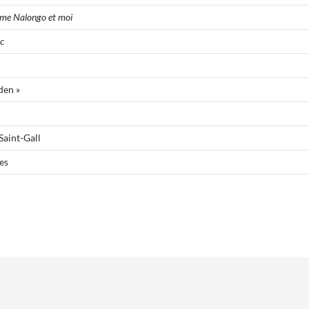
me Nalongo et moi
c
den »
Saint-Gall
es