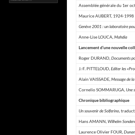
e
Assemblée générale du 1er oc
c
h
Maurice AUBERT, 1924-1998
e
r
Genève 2001 : un laboratoire pou
c
h
Anne-Lise LOUCA,
Mahdia
e
r
Lancement d’une nouvelle col
Roger DURAND,
Documents pou
:
J.-F. PITTELOUD,
Editer les «Pr
Alain VAISSADE,
Message de la
Cornelio SOMMARUGA,
Une s
Chronique bibliographique
Un souvenir de Solferino
, traduc
Hans AMANN,
Wilhelm Sonder
Laurence Olivier FOUR,
Dunan