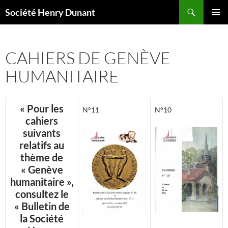
Aller
Recherche
Société Henry Dunant
au
MENU
contenu
PRINCI
CAHIERS DE GENÈVE
HUMANITAIRE
« Pour les
N°11
N°10
cahiers
suivants
relatifs au
thème de
« Genève
humanitaire »,
consultez le
« Bulletin de
la Société