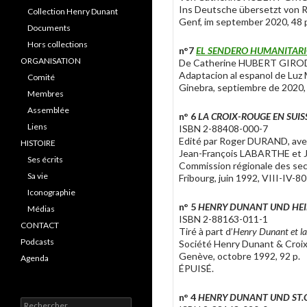
Ins Deutsche übersetzt von
Collection Henry Dunant
Genf, im september 2020, 48 
Documents
Hors collections
n°7
EL SENDERO HUMANITARI
ORGANISATION
De Catherine HUBERT GIRO
Adaptacion al espanol de Lu
Comité
Ginebra, septiembre de 2020,
Membres
Assemblée
n° 6
LA CROIX-ROUGE EN SUI
Liens
ISBN 2-88408-000-7
Edité par Roger DURAND, ave
HISTOIRE
Jean-François LABARTHE et 
Ses écrits
Commission régionale des sec
Sa vie
Fribourg, juin 1992, VIII-IV-80-
Iconographie
n° 5
HENRY DUNANT UND HEI
Médias
ISBN 2-88163-011-1
CONTACT
Tiré à part d’
Henry Dunant et la 
Podcasts
Société Henry Dunant & Croi
Genève, octobre 1992, 92 p.
Agenda
ÉPUISÉ.
n° 4
HENRY DUNANT UND ST.G
R