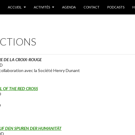
ALLER AU CONTENU
ACCUEIL
ACTIVITÉS
AGENDA
CONTACT
PODCASTS
H
ECTIONS
RE DE LA CROIX-ROUGE
OD
collaboration avec la Société Henry Dunant
s
L OF THE RED CROSS
D
h
UF DEN SPUREN DER HUMANITÄT
OD