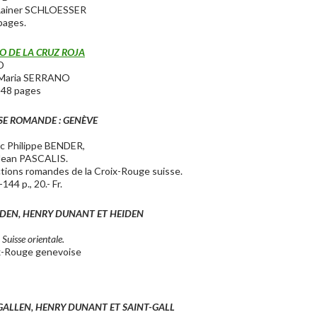
 Rainer SCHLOESSER
pages.
O DE LA CRUZ ROJA
D
z Maria SERRANO
 48 pages
SSE ROMANDE : GENÈVE
c Philippe BENDER,
Jean PASCALIS.
tions romandes de la Croix-Rouge suisse.
144 p., 20.- Fr.
DEN, HENRY DUNANT ET HEIDEN
Suisse orientale.
x-Rouge genevoise
ALLEN, HENRY DUNANT ET SAINT-GALL