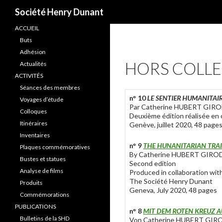
Recherche
Société Henry Dunant
ACCUEIL
Buts
Adhésion
HORS COLL
Actualités
ACTIVITÉS
Séances des membres
n° 10
LE SENTIER HUMANITAI
Voyages d’étude
Par Catherine HUBERT GIR
Colloques
Deuxième édition réalisée en 
Itinéraires
Genève, juillet 2020, 48 page
Inventaires
n° 9
THE HUNANITARIAN TRAI
Plaques commémoratives
By Catherine HUBERT GIRO
Bustes et statues
Second edition
Analyse de films
Produced in collaboration wit
The Société Henry Dunant
Produits
Geneva, July 2020, 48 pages
Commémorations
PUBLICATIONS
n° 8
MIT DEM ROTEN KREUZ A
Bulletins de la SHD
Von Catherine HUBERT GIR